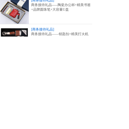
[商务接待礼品]
商务接待礼品-----陶瓷办公杯+精美书签
+品牌圆珠笔+大容量U盘
[商务接待礼品]
商务接待礼品——钥匙扣+精美打火机
+烟盒+烟灰缸四件套（棕色）
工作时间：周一至周五 9:00-18:00
地址：广东省
中山市石岐区中山二路68号
手机：15019915346
邮箱：2521285776@qq.com
专属客服
官方网站
小程序