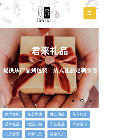
数码家电
家居家纺
办公用品
茶具杯壶
品牌礼品
潮流箱包
工艺礼品
户外运动
礼品套装
饮食礼品
美妆洗护