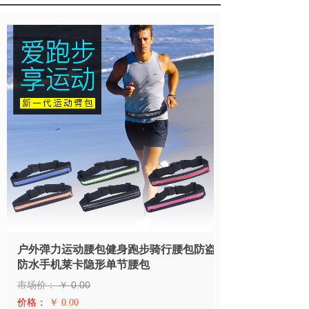
户外弹力运动腰包健身跑步骑行腰包防盗
防水手机莱卡隐形单节腰包
市场价：
￥
0.00
价格：
￥ 0.00